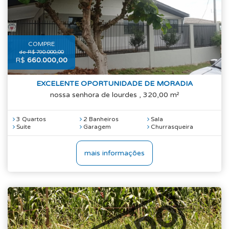
COMPRE
de R$ 790.000,00
R$
660.000,00
EXCELENTE OPORTUNIDADE DE MORADIA
nossa senhora de lourdes , 320,00 m²
3 Quartos
2 Banheiros
Sala
Suíte
Garagem
Churrasqueira
mais informações