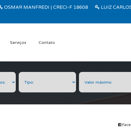
OSMAR MANFREDI | CRECI-F 18608
LUIZ CARLOS
Serviços
Contato
Face