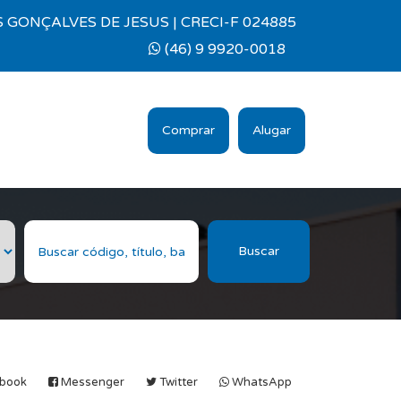
 GONÇALVES DE JESUS | CRECI-F 024885
(46) 9 9920-0018
Comprar
Alugar
Buscar
book
Messenger
Twitter
WhatsApp