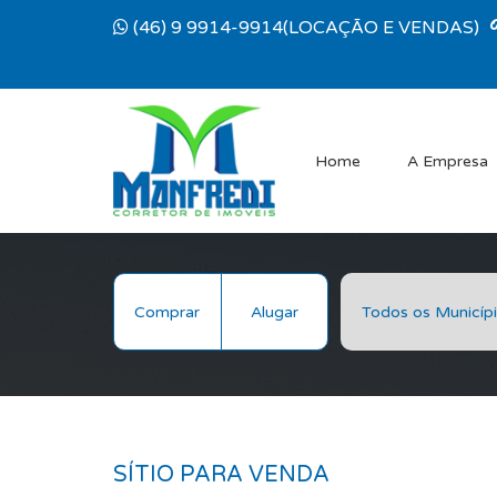
(46) 9 9914-9914(LOCAÇÃO E VENDAS)
Home
A Empresa
Comprar
Alugar
SÍTIO PARA VENDA