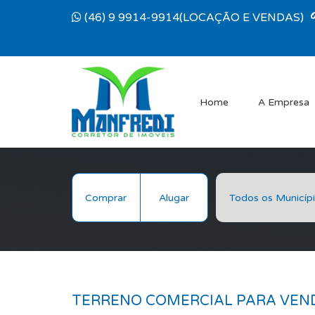
(46) 9 9914-9914(LOCAÇÃO E VENDAS)
Home
A Empresa
Comprar
Alugar
TERRENO COMERCIAL PARA VEN