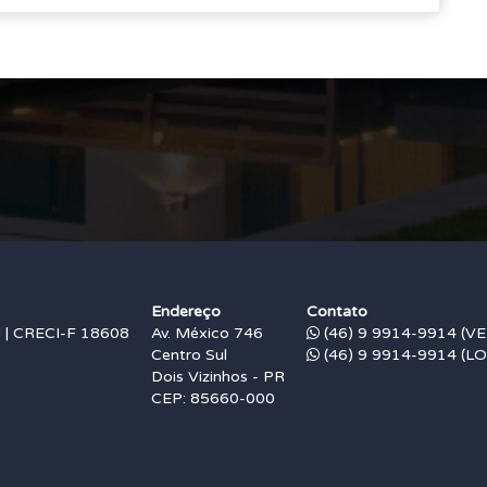
Endereço
Contato
 CRECI-F 18608
Av. México 746
(46) 9 9914-9914 (V
Centro Sul
(46) 9 9914-9914 (L
Dois Vizinhos - PR
CEP: 85660-000