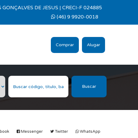
 GONÇALVES DE JESUS | CRECI-F 024885
(46) 9 9920-0018
Comprar
Alugar
Buscar
book
Messenger
Twitter
WhatsApp