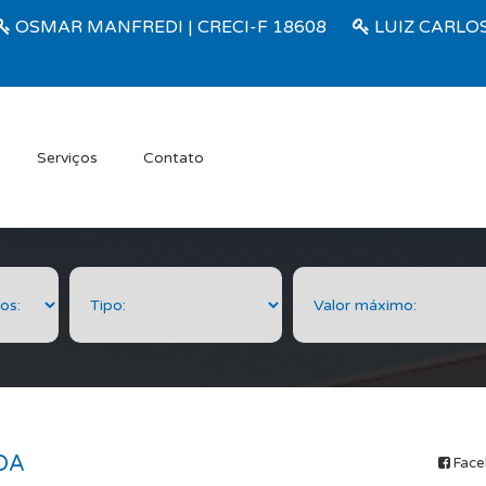
OSMAR MANFREDI | CRECI-F 18608
LUIZ CARLOS
Serviços
Contato
DA
Face