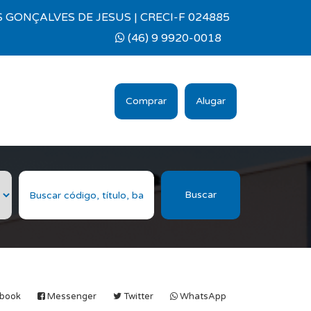
 GONÇALVES DE JESUS | CRECI-F 024885
(46) 9 9920-0018
Comprar
Alugar
Buscar
book
Messenger
Twitter
WhatsApp