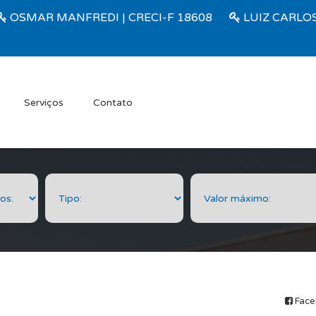
OSMAR MANFREDI | CRECI-F 18608
LUIZ CARLOS
Serviços
Contato
Face