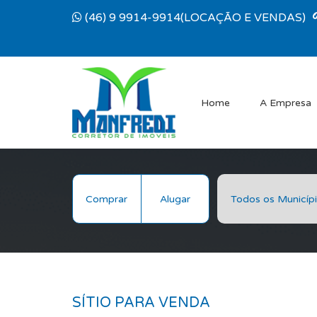
(46) 9 9914-9914(LOCAÇÃO E VENDAS)
Home
A Empresa
Comprar
Alugar
SÍTIO PARA VENDA