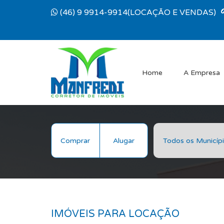
(46) 9 9914-9914(LOCAÇÃO E VENDAS)
Home
A Empresa
Comprar
Alugar
IMÓVEIS PARA LOCAÇÃO