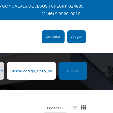
 GONÇALVES DE JESUS | CRECI-F 024885
(46) 9 9920-0018
Comprar
Alugar
Buscar
Ordenar